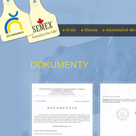
O nás
Elevate
Inseminačné dáv
DOKUMENTY