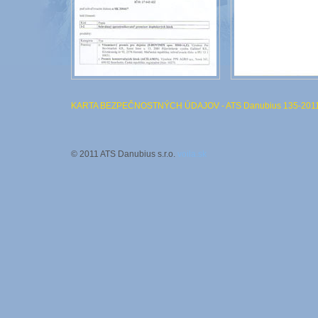
KARTA BEZPEČNOSTNÝCH ÚDAJOV - ATS Danubius 135-201
© 2011 ATS Danubius s.r.o.
voila.sk