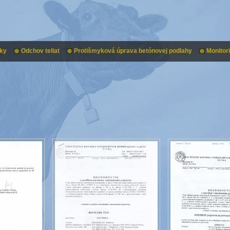
ky
Odchov teliat
Protišmyková úprava betónovej podlahy
Monitor