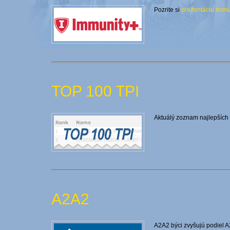
Pozrite si
prezentáciu Immu
TOP 100 TPI
Aktuálý zoznam najlepších
A2A2
A2A2 býci zvyšujú podiel A