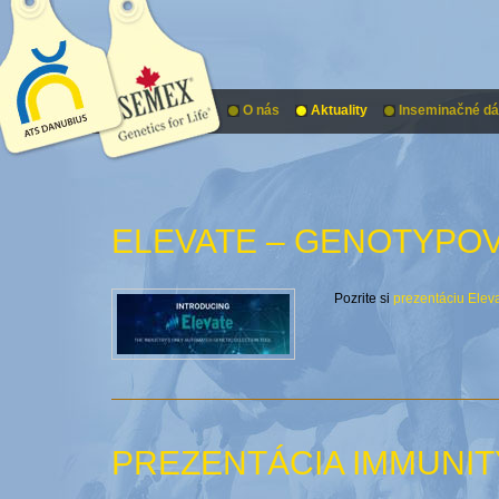
O nás
Aktuality
Inseminačné d
ELEVATE – GENOTYPOV
Pozrite si
prezentáciu Elev
PREZENTÁCIA IMMUNIT